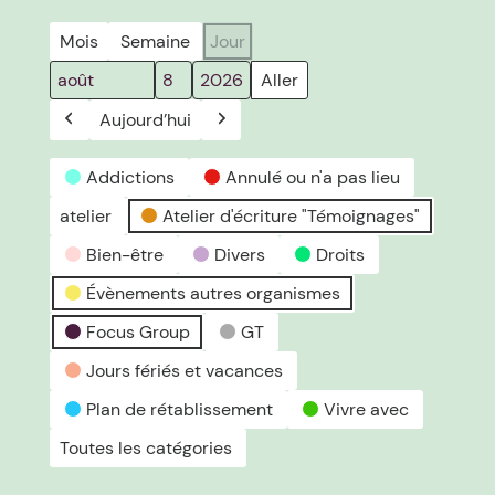
Mois
Semaine
Jour
Mois
Jour
Année
Aujourd’hui
Précédent
Suivant
Catégories
Addictions
Annulé ou n'a pas lieu
d’évènement
atelier
Atelier d'écriture "Témoignages"
Bien-être
Divers
Droits
Évènements autres organismes
Focus Group
GT
Jours fériés et vacances
Plan de rétablissement
Vivre avec
Toutes les catégories